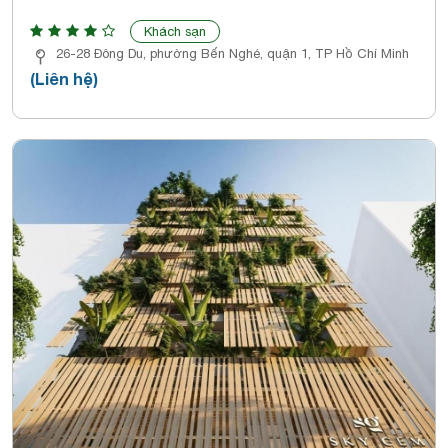
Khách sạn
26-28 Đông Du, phường Bến Nghé, quận 1, TP Hồ Chí Minh
(Liên hệ)