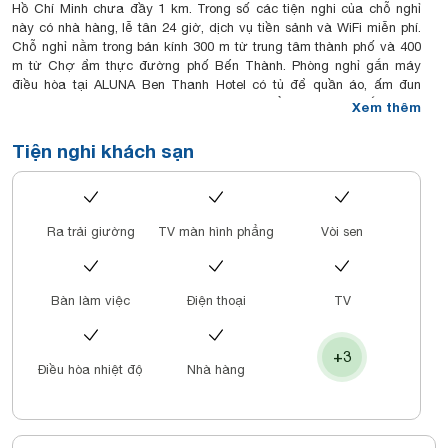
Hồ Chí Minh chưa đầy 1 km. Trong số các tiện nghi của chỗ nghỉ
này có nhà hàng, lễ tân 24 giờ, dịch vụ tiền sảnh và WiFi miễn phí.
Chỗ nghỉ nằm trong bán kính 300 m từ trung tâm thành phố và 400
m từ Chợ ẩm thực đường phố Bến Thành. Phòng nghỉ gắn máy
điều hòa tại ALUNA Ben Thanh Hotel có tủ để quần áo, ấm đun
nước, minibar, két an toàn, TV màn hình phẳng và phòng tắm riêng
Xem thêm
với vòi xịt/chậu rửa vệ sinh. Các phòng được trang bị ga trải
giường và khăn tắm. Chỗ nghỉ phục vụ bữa sáng buffet, bữa sáng
Tiện nghi khách sạn
kiểu lục địa hoặc bữa sáng kiểu Á hằng ngày. Các điểm tham quan
nổi tiếng gần chỗ nghỉ bao gồm trung tâm thương mại
Takashimaya Việt Nam, Trung tâm mua sắm Vincom và Trụ sở
UBND Thành phố Hồ Chí Minh. Sân bay gần nhất là sân bay quốc tế
Ra trải giường
TV màn hình phẳng
Vòi sen
Tân Sơn Nhất, cách ALUNA Ben Thanh Hotel 6 km.
Bàn làm việc
Điện thoại
TV
+3
Điều hòa nhiệt độ
Nhà hàng