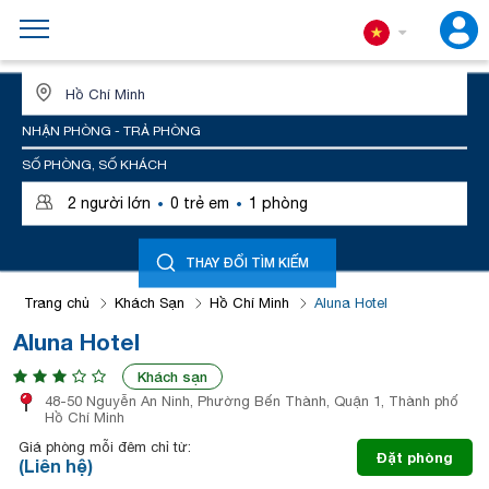
ĐỊA ĐIỂM HOẶC TÊN KHÁCH SẠN
NHẬN PHÒNG - TRẢ PHÒNG
SỐ PHÒNG, SỐ KHÁCH
·
·
2
người lớn
0
trẻ em
1
phòng
THAY ĐỔI TÌM KIẾM
Trang chủ
Khách Sạn
Hồ Chí Minh
Aluna Hotel
Aluna Hotel
Khách sạn
48-50 Nguyễn An Ninh, Phường Bến Thành, Quận 1, Thành phố
Hồ Chí Minh
Giá phòng mỗi đêm chỉ từ:
Đặt phòng
(Liên hệ)