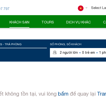
07 797
Powered
KHÁCH SẠN
TOURS
DỊCH VỤ KHÁC
C
G - TRẢ PHÒNG
SỐ PHÒNG, SỐ KHÁCH
·
·
2
người lớn
0
trẻ em
1
ph
ết không tồn tại, vui lòng
bấm
để quay lại
Tra