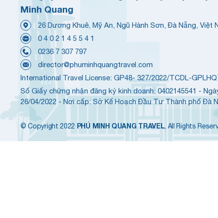
Minh Quang
26 Dương Khuê, Mỹ An, Ngũ Hành Sơn, Đà Nẵng, Việt
0 4 0 2 1 4 5 5 4 1
0236 7 307 797
director@phuminhquangtravel.com
International Travel License: GP48- 327/2022/TCDL-GPLH
Số Giấy chứng nhận đăng ký kinh doanh: 0402145541 - Ngà
26/04/2022 - Nơi cấp: Sở Kế Hoạch Đầu Tư Thành phố Đà 
PHÚ MINH QUANG TRAVEL
© Copyright 2022
, All Rights Reser