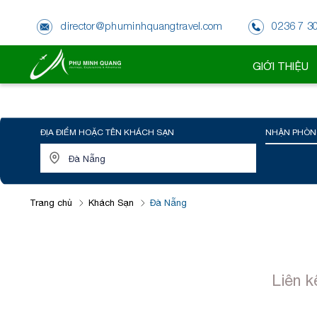
director@phuminhquangtravel.com
0236 7 3
GIỚI THIỆU
ĐỊA ĐIỂM HOẶC TÊN KHÁCH SẠN
NHẬN PHÒN
Trang chủ
Khách Sạn
Đà Nẵng
Liên k