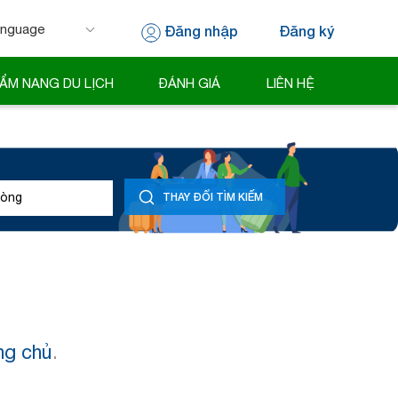
Đăng nhập
Đăng ký
 by
Translate
ẨM NANG DU LỊCH
ĐÁNH GIÁ
LIÊN HỆ
òng
THAY ĐỔI TÌM KIẾM
ng chủ
.