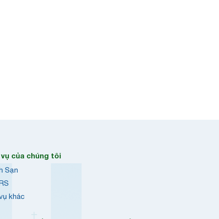
 vụ của chúng tôi
h Sạn
RS
 vụ khác