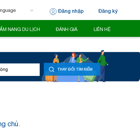
Đăng nhập
Đăng ký
 by
Translate
ẨM NANG DU LỊCH
ĐÁNH GIÁ
LIÊN HỆ
òng
THAY ĐỔI TÌM KIẾM
ng chủ
.