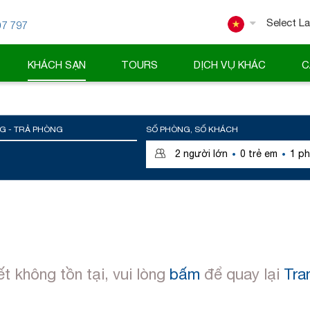
07 797
Powered
KHÁCH SẠN
TOURS
DỊCH VỤ KHÁC
C
G - TRẢ PHÒNG
SỐ PHÒNG, SỐ KHÁCH
·
·
2
người lớn
0
trẻ em
1
ph
ết không tồn tại, vui lòng
bấm
để quay lại
Tra