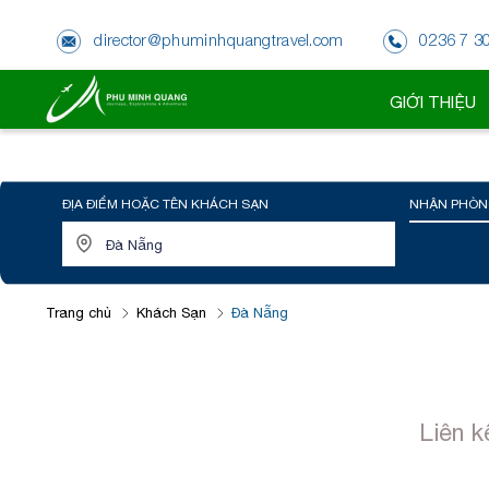
director@phuminhquangtravel.com
0236 7 3
GIỚI THIỆU
ĐỊA ĐIỂM HOẶC TÊN KHÁCH SẠN
NHẬN PHÒN
Trang chủ
Khách Sạn
Đà Nẵng
Liên k