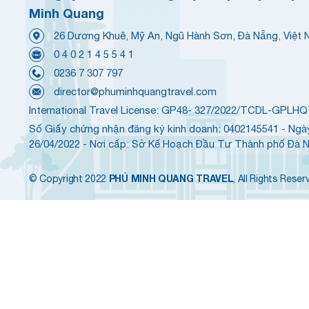
Minh Quang
26 Dương Khuê, Mỹ An, Ngũ Hành Sơn, Đà Nẵng, Việt
0 4 0 2 1 4 5 5 4 1
0236 7 307 797
director@phuminhquangtravel.com
International Travel License: GP48- 327/2022/TCDL-GPLH
Số Giấy chứng nhận đăng ký kinh doanh: 0402145541 - Ngà
26/04/2022 - Nơi cấp: Sở Kế Hoạch Đầu Tư Thành phố Đà 
PHÚ MINH QUANG TRAVEL
© Copyright 2022
, All Rights Reser