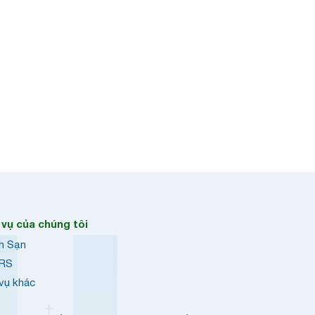
 vụ của chúng tôi
h Sạn
RS
 vụ khác