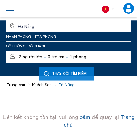
ĐỊA ĐIỂM HOẶC TÊN KHÁCH SẠN
NHẬN PHÒNG - TRẢ PHÒNG
SỐ PHÒNG, SỐ KHÁCH
·
·
2
người lớn
0
trẻ em
1
phòng
THAY ĐỔI TÌM KIẾM
Trang chủ
Khách Sạn
Đà Nẵng
Liên kết không tồn tại, vui lòng
bấm
để quay lại
Trang
chủ
.