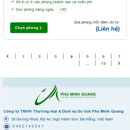
Wi-fi có ở các phòng khách sạn và miễn phí.
Dọn phòng hàng ngày
+33
Giá phòng mỗi đêm chỉ từ:
(Liên hệ)
Chọn phòng
1
2
3
4
5
6
7
...
13
Công ty TNHH Thương mại & Dịch vụ Du lịch Phú Minh Quang
26 Dương Khuê, Mỹ An, Ngũ Hành Sơn, Đà Nẵng, Việt Nam
0 4 0 2 1 4 5 5 4 1