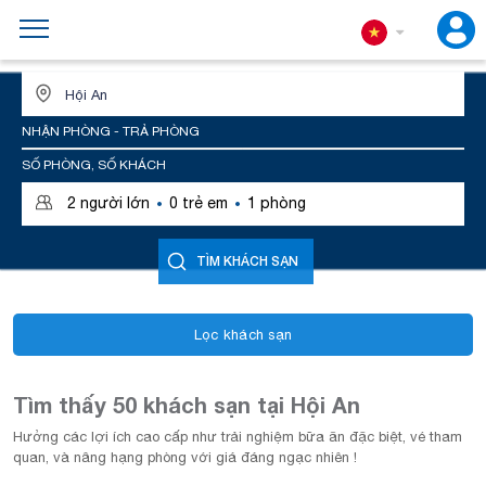
ĐỊA ĐIỂM HOẶC TÊN KHÁCH SẠN
NHẬN PHÒNG - TRẢ PHÒNG
SỐ PHÒNG, SỐ KHÁCH
·
·
2
người lớn
0
trẻ em
1
phòng
TÌM KHÁCH SẠN
Lọc khách sạn
Tìm thấy 50 khách sạn tại Hội An
Hưởng các lợi ích cao cấp như trải nghiệm bữa ăn đặc biệt, vé tham
quan, và nâng hạng phòng với giá đáng ngạc nhiên !