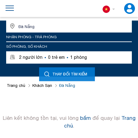
ĐỊA ĐIỂM HOẶC TÊN KHÁCH SẠN
NHẬN PHÒNG - TRẢ PHÒNG
SỐ PHÒNG, SỐ KHÁCH
·
·
2
người lớn
0
trẻ em
1
phòng
THAY ĐỔI TÌM KIẾM
Trang chủ
Khách Sạn
Đà Nẵng
Liên kết không tồn tại, vui lòng
bấm
để quay lại
Trang
chủ
.